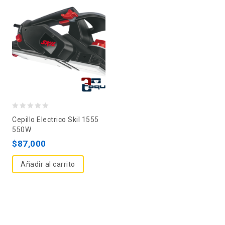
0
Cepillo Electrico Skil 1555
out
550W
of
$
87,000
5
Añadir al carrito