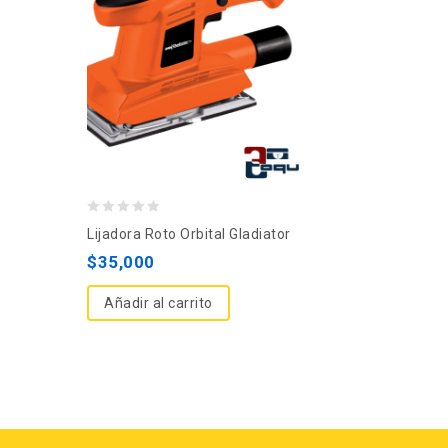
0
Lijadora Roto Orbital Gladiator
out
$
35,000
of
5
Añadir al carrito