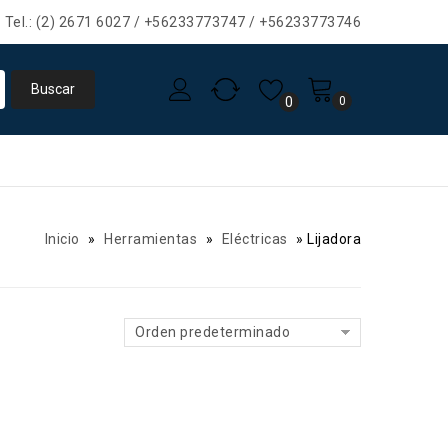
Tel.: (2) 2671 6027 / +56233773747 / +56233773746
0
0
Inicio
»
Herramientas
»
Eléctricas
»
Lijadora
Orden predeterminado