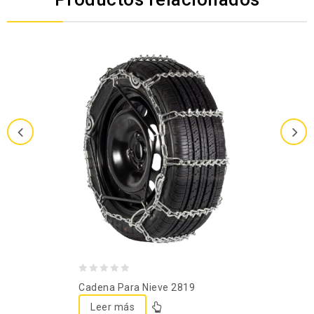
0
Cadena Para Nieve 2819
out
Leer más