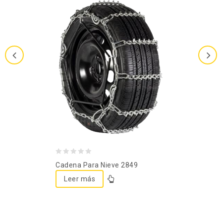
0
Cadena Para Nieve 2849
out
Leer más
of
5